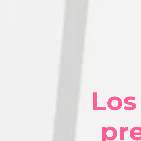
Los
pre