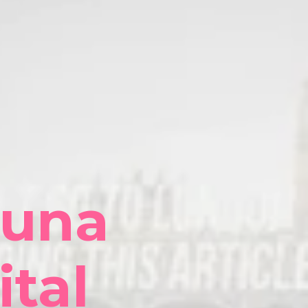
 una
ital